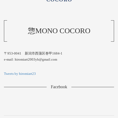
惣MONO COCORO
〒953-0041 新潟市西蒲区巻甲1684-1
e-mail: hiromiart2003yh@gmail.com
Tweets by hiromiart23
Facebook