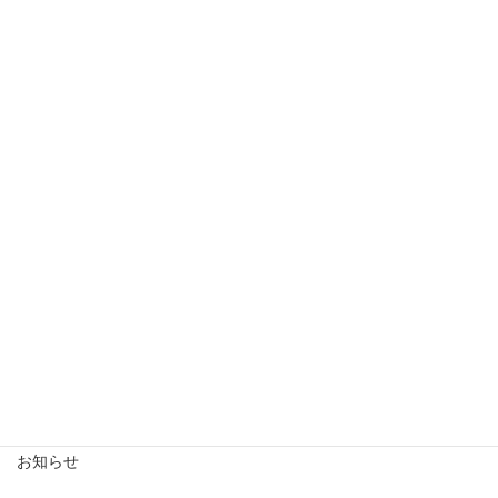
にいがた伝統のものづくりの日
2024年12月18日
event
【暮らしを彩るにいがたもん博】
2024年10月10日
お知らせ