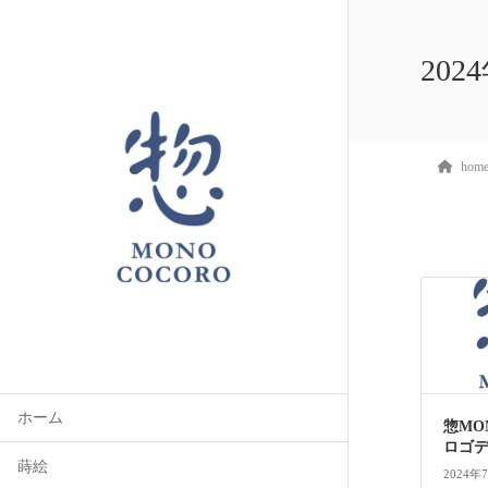
202
hom
ホーム
惣MO
ロゴ
蒔絵
2024年