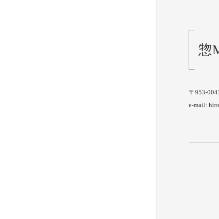
惣M
〒953-0
e-mail: hi